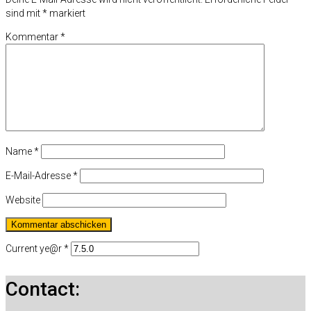
sind mit
*
markiert
Kommentar
*
Name
*
E-Mail-Adresse
*
Website
Current ye@r
*
Contact: