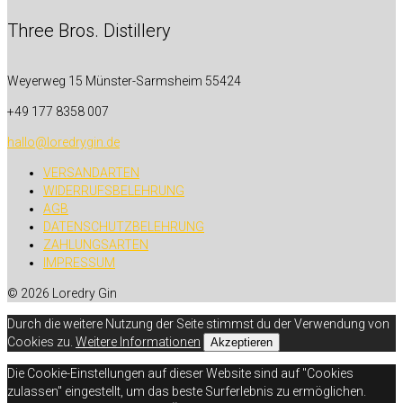
Three Bros. Distillery
Weyerweg 15
Münster-Sarmsheim 55424
+49 177 8358 007
hallo@loredrygin.de
VERSANDARTEN
WIDERRUFSBELEHRUNG
AGB
DATENSCHUTZBELEHRUNG
ZAHLUNGSARTEN
IMPRESSUM
© 2026 Loredry Gin
Durch die weitere Nutzung der Seite stimmst du der Verwendung von
Cookies zu.
Weitere Informationen
Akzeptieren
Die Cookie-Einstellungen auf dieser Website sind auf "Cookies
zulassen" eingestellt, um das beste Surferlebnis zu ermöglichen.