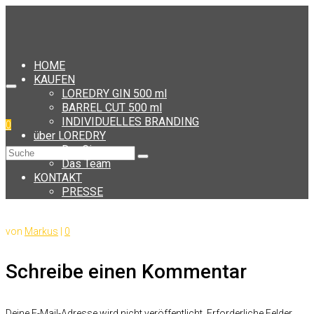
HOME
KAUFEN
LOREDRY GIN 500 ml
BARREL CUT 500 ml
INDIVIDUELLES BRANDING
0
über LOREDRY
Der Gin
Suche
Das Team
nach:
KONTAKT
PRESSE
von
Markus
|
0
Schreibe einen Kommentar
Deine E-Mail-Adresse wird nicht veröffentlicht.
Erforderliche Felder